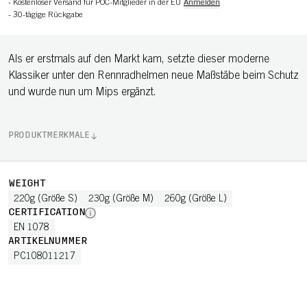
-
Kostenloser Versand für POC-Mitglieder in der EU
Anmelden
-
30-tägige Rückgabe
Als er erstmals auf den Markt kam, setzte dieser moderne
Klassiker unter den Rennradhelmen neue Maßstäbe beim Schutz
und wurde nun um Mips ergänzt.
PRODUKTMERKMALE
WEIGHT
220g (Größe S)
230g (Größe M)
260g (Größe L)
CERTIFICATION
EN 1078
ARTIKELNUMMER
PC108011217