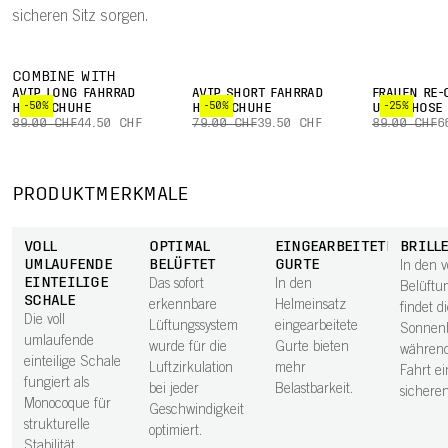
sicheren Sitz sorgen.
COMBINE WITH
AVIP LONG FAHRRAD
AVIP SHORT FAHRRAD
FRAUEN RE-
-50%
-50%
-25%
HANDSCHUHE
HANDSCHUHE
UNTERHOSE
89.00 CHF
44.50 CHF
79.00 CHF
39.50 CHF
89.00 CHF
6
PRODUKTMERKMALE
VOLL
OPTIMAL
EINGEARBEITETE
BRILL
UMLAUFENDE
BELÜFTET
GURTE
In den 
EINTEILIGE
Das sofort
In den
Belüftu
SCHALE
erkennbare
Helmeinsatz
findet d
Die voll
Lüftungssystem
eingearbeitete
Sonnenb
umlaufende
wurde für die
Gurte bieten
während
einteilige Schale
Luftzirkulation
mehr
Fahrt e
fungiert als
bei jeder
Belastbarkeit.
sicheren
Monocoque für
Geschwindigkeit
strukturelle
optimiert.
Stabilität.