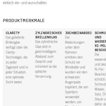
einfach ein- und ausschalten.
PRODUKTMERKMALE
CLARITY
ZYLINDRISCHES
JOCHBEINABDECKUNGEN
SCHMU
BRILLENGLAS
UND
Das gelieferte
Die
WASSE
Das zylindrische
Brillenglas
Abdeckungen
RI-PEL
Glas sitzt in
verfügt über die
unter dem
BESCH
gleichmäßigem
Clarity-
Rahmen
Die
Abstand zum
Technologie, die
erhöhen den
wassera
Gesicht und
zu jeder
Schutz vor
und ole
minimiert so die
Tageszeit und in
Windkälte und
Ri-Pel-
optische
jeder Situation
wurden von den
Beschic
Verzerrung.
eine optimale
schwarzen
schützt
Sicht bietet.
Augenpads
Schmut
inspiriert, die von
Wasser,
Sportlern
Salz, Ö
verwendet
Staub u
werden, um
dafür, d