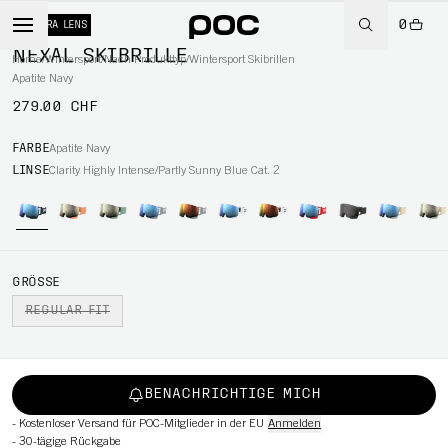
0
+ EXTRA LENS
NEXAL SKIBRILLE
Home
/
Wintersport
/
Nach Produkttyp
/
Wintersport Skibrillen
Apatite Navy
279.00 CHF
RT
FARBE
Apatite Navy
LINSE
Clarity Highly Intense/Partly Sunny Blue Cat. 2
GRÖSSE
REGULAR FIT
BENACHRICHTIGE MICH
-
Kostenloser Versand für POC-Mitglieder in der EU
Anmelden
-
30-tägige Rückgabe