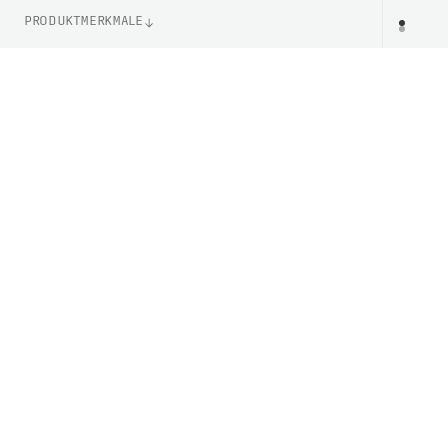
PRODUKTMERKMALE
ARTIKELNUMMER
PR
PC621311040