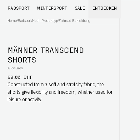
RADSPORT
WINTERSPORT
SALE
ENTDECKEN
Home
/
Radsport
/
Nach Produkttyp
/
Fahrrad Bekleidung
MÄNNER TRANSCEND
SHORTS
Alloy Grey
99.00 CHF
Constructed from a soft and stretchy fabric, the
shorts give flexibility and freedom, whether used for
leisure or activity.