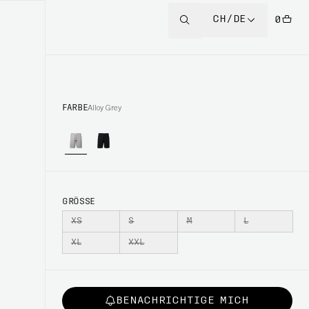
CH/DE
0
FARBE
Alloy Grey
GRÖSSE
XS
S
M
L
XL
XXL
BENACHRICHTIGE MICH