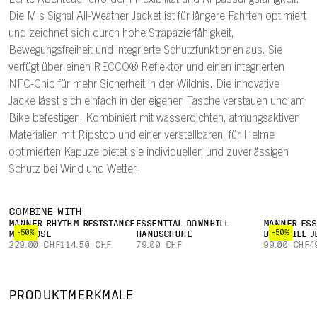
Echte Abenteuer erfordern Flexibilität und Anpassungsfähigkeit.
Die M's Signal All-Weather Jacket ist für längere Fahrten optimiert
und zeichnet sich durch hohe Strapazierfähigkeit,
Bewegungsfreiheit und integrierte Schutzfunktionen aus. Sie
verfügt über einen RECCO® Reflektor und einen integrierten
NFC-Chip für mehr Sicherheit in der Wildnis. Die innovative
Jacke lässt sich einfach in der eigenen Tasche verstauen und am
Bike befestigen. Kombiniert mit wasserdichten, atmungsaktiven
Materialien mit Ripstop und einer verstellbaren, für Helme
optimierten Kapuze bietet sie individuellen und zuverlässigen
Schutz bei Wind und Wetter.
COMBINE WITH
MÄNNER RHYTHM RESISTANCE
ESSENTIAL DOWNHILL
MÄNNER ESS
-50%
-50%
MTB HOSE
HANDSCHUHE
DOWNHILL J
229.00 CHF
114.50 CHF
79.00 CHF
99.00 CHF
4
PRODUKTMERKMALE