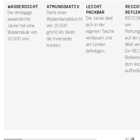
WASSERDICHT
ATMUNGSAKTIV
LEICHT
RECCO
PACKBAR
REFLE
Die dreilagige
Dank einer
Die Jacke lässt
RECCO®
wasserdichte
Wasserdampfdurchlässigkeit
sich in der
von
Jacke hat eine
von 20.000
eigenen Tasche
Rettung
Wassersäule von
g/m²/24h bleibt
verstauen und
auf der
20.000 mm.
die Innenseite
am Lenker
Welt ve
trocken.
befestigen.
Ein RE
Reflekt
dich lei
auffindb