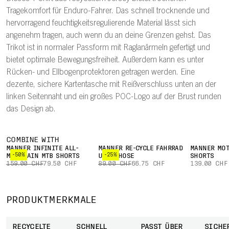
Tragekomfort für Enduro-Fahrer. Das schnell trocknende und
hervorragend feuchtigkeitsregulierende Material lässt sich
angenehm tragen, auch wenn du an deine Grenzen gehst. Das
Trikot ist in normaler Passform mit Raglanärmeln gefertigt und
bietet optimale Bewegungsfreiheit. Außerdem kann es unter
Rücken- und Ellbogenprotektoren getragen werden. Eine
dezente, sichere Kartentasche mit Reißverschluss unten an der
linken Seitennaht und ein großes POC-Logo auf der Brust runden
das Design ab.
COMBINE WITH
MÄNNER INFINITE ALL-
MÄNNER RE-CYCLE FAHRRAD
MÄNNER MOT
-50%
-25%
MOUNTAIN MTB SHORTS
UNTERHOSE
SHORTS
159.00 CHF
79.50 CHF
89.00 CHF
66.75 CHF
139.00 CHF
PRODUKTMERKMALE
RECYCELTE
SCHNELL
PASST ÜBER
SICHE