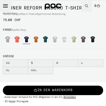
0
MÄNNER REFORM ENDURO T-SHIRT
Apatite Navy
Home
/
Radsport
/
Nach Produkttyp
/
Fahrrad Bekleidung
79.00 CHF
RT
FARBE
Apatite Navy
GRÖSSE
XS
S
M
L
XL
XXL
IN DEN WARENKORB
-
Kostenloser Versand für POC-Mitglieder in der EU
Anmelden
-
30-tägige Rückgabe