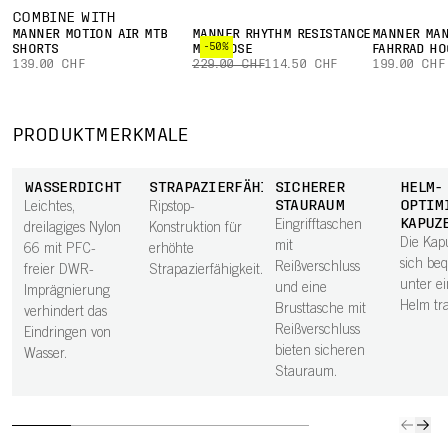
COMBINE WITH
MÄNNER MOTION AIR MTB
MÄNNER RHYTHM RESISTANCE
MÄNNER MAN
-50%
SHORTS
MTB HOSE
FAHRRAD HO
139.00 CHF
229.00 CHF
114.50 CHF
199.00 CHF
PRODUKTMERKMALE
WASSERDICHT
STRAPAZIERFÄHIG
SICHERER
HELM-
STAURAUM
OPTIM
Leichtes,
Ripstop-
KAPUZ
Eingrifftaschen
dreilagiges Nylon
Konstruktion für
Die Kapu
mit
66 mit PFC-
erhöhte
sich be
Reißverschluss
freier DWR-
Strapazierfähigkeit.
unter e
und eine
Imprägnierung
Helm tr
Brusttasche mit
verhindert das
Reißverschluss
Eindringen von
bieten sicheren
Wasser.
Stauraum.