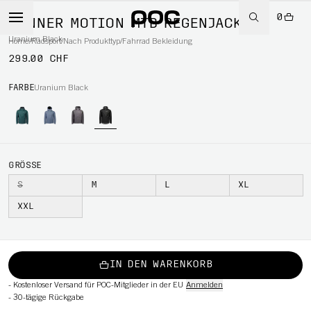
0
MÄNNER MOTION MTB REGENJACKE
Uranium Black
Home
/
Radsport
/
Nach Produkttyp
/
Fahrrad Bekleidung
299.00 CHF
RT
FARBE
Uranium Black
GRÖSSE
S
M
L
XL
XXL
IN DEN WARENKORB
-
Kostenloser Versand für POC-Mitglieder in der EU
Anmelden
-
30-tägige Rückgabe