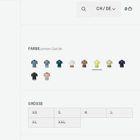
CH/DE
0
FARBE
Lemon Calcite
GRÖSSE
XS
S
M
L
XL
XXL