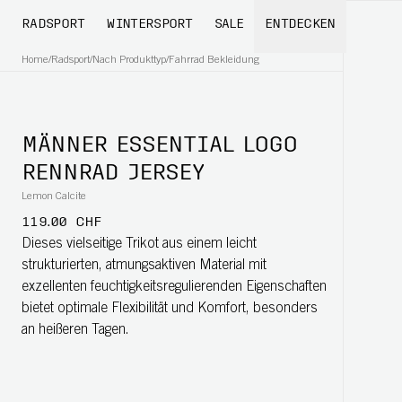
RADSPORT
WINTERSPORT
SALE
ENTDECKEN
Home
/
Radsport
/
Nach Produkttyp
/
Fahrrad Bekleidung
MÄNNER ESSENTIAL LOGO
RENNRAD JERSEY
Lemon Calcite
119.00 CHF
Dieses vielseitige Trikot aus einem leicht
strukturierten, atmungsaktiven Material mit
exzellenten feuchtigkeitsregulierenden Eigenschaften
bietet optimale Flexibilität und Komfort, besonders
an heißeren Tagen.