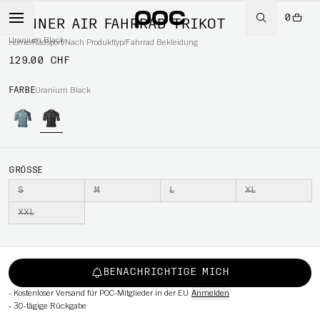
0
MÄNNER AIR FAHRRAD TRIKOT
Uranium Black
Home
/
Radsport
/
Nach Produkttyp
/
Fahrrad Bekleidung
129.00 CHF
RT
FARBE
Uranium Black
GRÖSSE
S
M
L
XL
XXL
BENACHRICHTIGE MICH
-
Kostenloser Versand für POC-Mitglieder in der EU
Anmelden
-
30-tägige Rückgabe