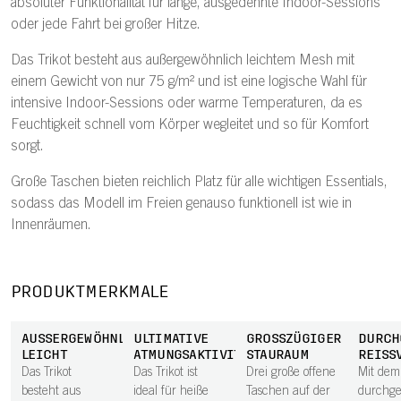
absoluter Funktionalität für lange, ausgedehnte Indoor-Sessions
oder jede Fahrt bei großer Hitze.
Das Trikot besteht aus außergewöhnlich leichtem Mesh mit
einem Gewicht von nur 75 g/m² und ist eine logische Wahl für
intensive Indoor-Sessions oder warme Temperaturen, da es
Feuchtigkeit schnell vom Körper wegleitet und so für Komfort
sorgt.
Große Taschen bieten reichlich Platz für alle wichtigen Essentials,
sodass das Modell im Freien genauso funktionell ist wie in
Innenräumen.
PRODUKTMERKMALE
AUSSERGEWÖHNLICH L
ULTIMATIVE
GROSSZÜGIGER S
DURCH
EICHT
ATMUNGSAKTIVITÄT
TAURAUM
REISS
Das Trikot
Das Trikot ist
Drei große offene
Mit dem
besteht aus
ideal für heiße
Taschen auf der
durchg