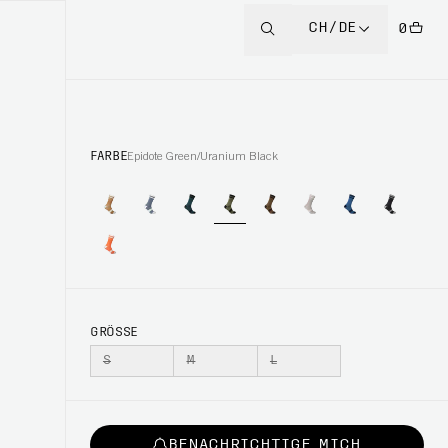
CH/DE
0
FARBE
Epidote Green/Uranium Black
GRÖSSE
S
M
L
BENACHRICHTIGE MICH