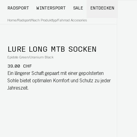
RADSPORT
WINTERSPORT
SALE
ENTDECKEN
Home
/
Radsport
/
Nach Produkttyp
/
Fahrrad Accesories
LURE LONG MTB SOCKEN
Epidote Green/Uranium Black
39.00 CHF
Ein längerer Schaft gepaart mit einer gepolsterten
Sohle bietet optimalen Komfort und Schutz zu jeder
Jahreszeit.