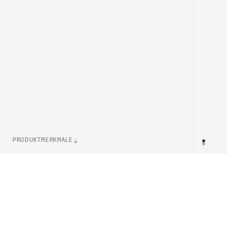
PRODUKTMERKMALE
ARTIKELNUMMER
PR
PC651531452