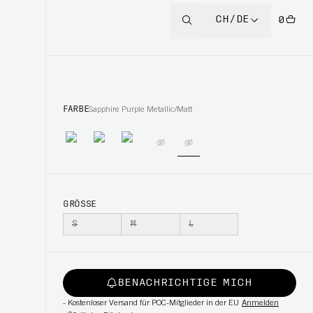
CH/DE
0
FARBE
Sapphire Purple Metallic/Matt
GRÖSSE
S
M
L
BENACHRICHTIGE MICH
-
Kostenloser Versand für POC-Mitglieder in der EU
Anmelden