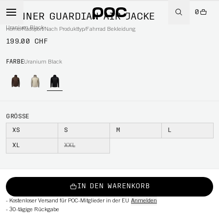
0
MÄNNER GUARDIAN AIR JACKE
Uranium Black
Home
/
Radsport
/
Nach Produkttyp
/
Fahrrad Bekleidung
199.00 CHF
RT
FARBE
Uranium Black
GRÖSSE
XS
S
M
L
XL
XXL
IN DEN WARENKORB
-
Kostenloser Versand für POC-Mitglieder in der EU
Anmelden
-
30-tägige Rückgabe