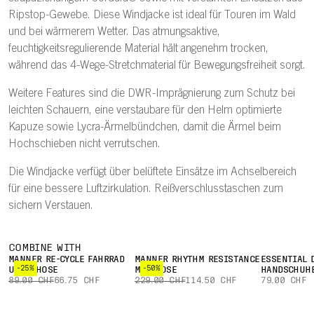
Ripstop-Gewebe. Diese Windjacke ist ideal für Touren im Wald
und bei wärmerem Wetter. Das atmungsaktive,
feuchtigkeitsregulierende Material hält angenehm trocken,
während das 4-Wege-Stretchmaterial für Bewegungsfreiheit sorgt.
Weitere Features sind die DWR-Imprägnierung zum Schutz bei
leichten Schauern, eine verstaubare für den Helm optimierte
Kapuze sowie Lycra-Ärmelbündchen, damit die Ärmel beim
Hochschieben nicht verrutschen.
Die Windjacke verfügt über belüftete Einsätze im Achselbereich
für eine bessere Luftzirkulation. Reißverschlusstaschen zum
sichern Verstauen.
COMBINE WITH
MÄNNER RE-CYCLE FAHRRAD
MÄNNER RHYTHM RESISTANCE
ESSENTIAL 
-25%
-50%
UNTERHOSE
MTB HOSE
HANDSCHUH
89.00 CHF
66.75 CHF
229.00 CHF
114.50 CHF
79.00 CHF