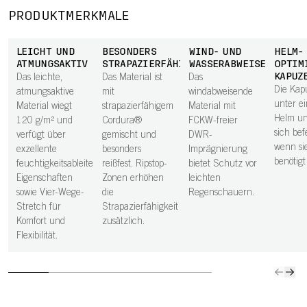
PRODUKTMERKMALE
LEICHT UND
BESONDERS
WIND- UND
HELM-
ATMUNGSAKTIV
STRAPAZIERFÄHIG
WASSERABWEISEND
OPTIM
KAPUZ
Das leichte,
Das Material ist
Das
Die Kap
atmungsaktive
mit
windabweisende
unter e
Material wiegt
strapazierfähigem
Material mit
Helm un
120 g/m² und
Cordura®
FCKW-freier
sich bef
verfügt über
gemischt und
DWR-
wenn si
exzellente
besonders
Imprägnierung
benötigt
feuchtigkeitsableitende
reißfest. Ripstop-
bietet Schutz vor
Eigenschaften
Zonen erhöhen
leichten
sowie Vier-Wege-
die
Regenschauern.
Stretch für
Strapazierfähigkeit
Komfort und
zusätzlich.
Flexibilität.