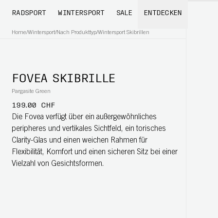
RADSPORT
WINTERSPORT
SALE
ENTDECKEN
Home
/
Wintersport
/
Nach Produkttyp
/
Wintersport Skibrillen
FOVEA SKIBRILLE
Pargasite Green
199.00 CHF
Die Fovea verfügt über ein außergewöhnliches
peripheres und vertikales Sichtfeld, ein torisches
Clarity-Glas und einen weichen Rahmen für
Flexibilität, Komfort und einen sicheren Sitz bei einer
Vielzahl von Gesichtsformen.