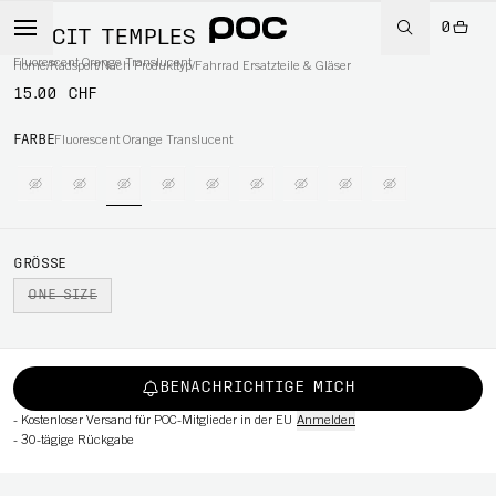
0
ELICIT TEMPLES
Fluorescent Orange Translucent
Home
/
Radsport
/
Nach Produkttyp
/
Fahrrad Ersatzteile & Gläser
15.00 CHF
RT
FARBE
Fluorescent Orange Translucent
GRÖSSE
ONE SIZE
BENACHRICHTIGE MICH
-
Kostenloser Versand für POC-Mitglieder in der EU
Anmelden
-
30-tägige Rückgabe