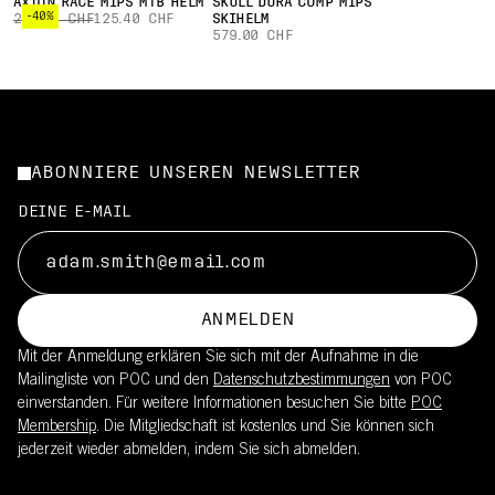
AXION RACE MIPS MTB HELM
SKULL DURA COMP MIPS
-40%
209.00 CHF
125.40 CHF
SKIHELM
579.00 CHF
ABONNIERE UNSEREN NEWSLETTER
DEINE E-MAIL
ANMELDEN
Mit der Anmeldung erklären Sie sich mit der Aufnahme in die
Mailingliste von POC und den
Datenschutzbestimmungen
von POC
einverstanden. Für weitere Informationen besuchen Sie bitte
POC
Membership
. Die Mitgliedschaft ist kostenlos und Sie können sich
jederzeit wieder abmelden, indem Sie sich abmelden.