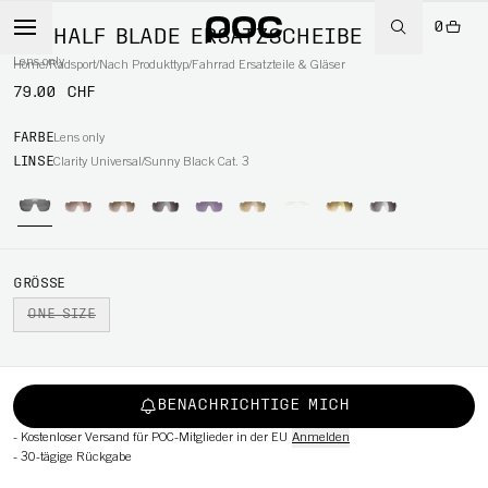
0
DO HALF BLADE ERSATZSCHEIBE
Lens only
Home
/
Radsport
/
Nach Produkttyp
/
Fahrrad Ersatzteile & Gläser
79.00 CHF
RT
FARBE
Lens only
LINSE
Clarity Universal/Sunny Black Cat. 3
GRÖSSE
ONE SIZE
BENACHRICHTIGE MICH
-
Kostenloser Versand für POC-Mitglieder in der EU
Anmelden
-
30-tägige Rückgabe