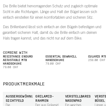
Die Brille bietet hervorragenden Schutz und zugleich optimale
Sicht in alle Richtungen. Länge und Halt der Bügel lassen sich
einfach einstellen für einen komfortablen und sicheren Sitz.
Das Brillenband lässt sich einfach an den Bügeln befestigen und
garantiert sicheren Halt, damit du die Brille einfach um deinen
Hals tragen kannst, und das nicht nur auf dem Bike.
COMBINE WITH
RESISTANCE ENDURO
ESSENTIAL DOWNHILL
CULARIS MT
ADJUSTABLE MTB
HANDSCHUHE
259.00 CHF
HANDSCHUHE
79.00 CHF
79.00 CHF
PRODUKTMERKMALE
AUSSERGEWÖHNLICHES S
GRILAMID-
VERSTELLBARES
VERST
ICHTFELD
RAHMEN
NASENPAD
BÜGEL
Die
Der aus Grilamid
Ein weiches,
Länge u