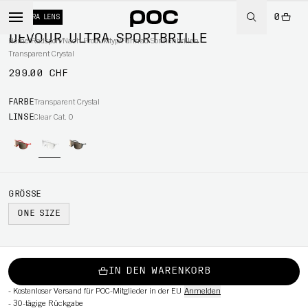
0
+ EXTRA LENS
DEVOUR ULTRA SPORTBRILLE
Home
/
Radsport
/
Nach Produkttyp
/
Fahrrad Sonnenbrillen
Transparent Crystal
299.00 CHF
RT
FARBE
Transparent Crystal
LINSE
Clear Cat. 0
GRÖSSE
ONE SIZE
IN DEN WARENKORB
-
Kostenloser Versand für POC-Mitglieder in der EU
Anmelden
-
30-tägige Rückgabe