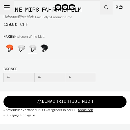
0
CRANE MIPS FAHRRADHELM
Hydrogen White Matt
Home
/
Radsport
/
Nach Produkttyp
/
Fahrradhelme
139.00 CHF
RT
FARBE
Hydrogen White Matt
GRÖSSE
S
M
L
BENACHRICHTIGE MICH
-
Kostenloser Versand für POC-Mitglieder in der EU
Anmelden
-
30-tägige Rückgabe