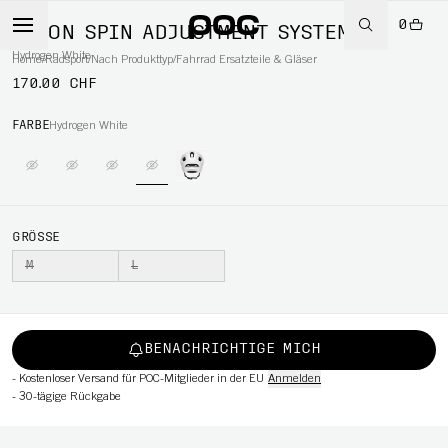
0
AXION SPIN ADJUSTMENT SYSTEM
Hydrogen White
Home
/
Radsport
/
Nach Produkttyp
/
Fahrrad Ersatzteile & Gläser
170.00 CHF
FARBE
Hydrogen White
RT
GRÖSSE
M
L
BENACHRICHTIGE MICH
-
Kostenloser Versand für POC-Mitglieder in der EU
Anmelden
-
30-tägige Rückgabe