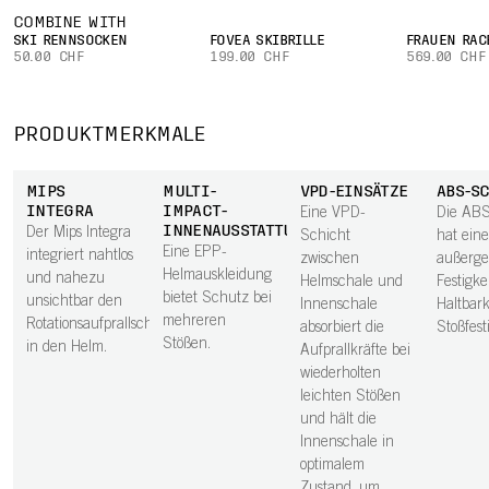
COMBINE WITH
SKI RENNSOCKEN
FOVEA SKIBRILLE
FRAUEN RAC
50.00 CHF
199.00 CHF
569.00 CHF
PRODUKTMERKMALE
MIPS
MULTI-
VPD-EINSÄTZE
ABS-S
INTEGRA
IMPACT-
Eine VPD-
Die ABS
INNENAUSSTATTUNG
Der Mips Integra
Schicht
hat eine
Eine EPP-
integriert nahtlos
zwischen
außerge
Helmauskleidung
und nahezu
Helmschale und
Festigkei
bietet Schutz bei
unsichtbar den
Innenschale
Haltbark
mehreren
Rotationsaufprallschutz
absorbiert die
Stoßfesti
Stößen.
in den Helm.
Aufprallkräfte bei
wiederholten
leichten Stößen
und hält die
Innenschale in
optimalem