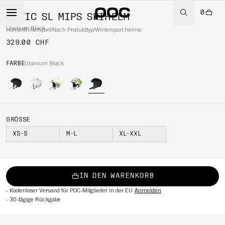
0
ARTIC SL MIPS SKIHELM
Uranium Black
Home
/
Wintersport
/
Nach Produkttyp
/
Wintersport Helme
329.00 CHF
RT
FARBE
Uranium Black
GRÖSSE
XS-S
M-L
XL-XXL
IN DEN WARENKORB
-
Kostenloser Versand für POC-Mitglieder in der EU
Anmelden
-
30-tägige Rückgabe