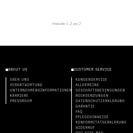
Produkte 1–2 von 2
ABOUT US
CUSTOMER SERVICE
ÜBER UNS
KUNDENSERVICE
VERANTWORTUNG
ALLGEMEINE
UNTERNEHMENSINFORMATIONEN
GESCHÄFTSBEDINGUNGEN
KARRIERE
RÜCKSENDUNGEN
PRESSROOM
DATENSCHUTZERKLÄRUNG
GARANTIE
FAQ
PFLEGEHINWEISE
KONFORMITÄTSERKLÄRUNG
WIDERRUF