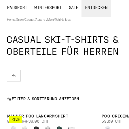
RADSPORT
WINTERSPORT
SALE
ENTDECKEN
Home
/
Snow
/
Casual
/
Apparel
/
Men
/
Tshirts tops
CASUAL SKI-T-SHIRTS &
OBERTEILE FÜR HERREN
FILTER & SORTIERUNG ANZEIGEN
MÄNNER POC LANGARMSHIRT
POC ORIGIN
-35%
59,00 CHF
38,00 CHF
59,00 CHF