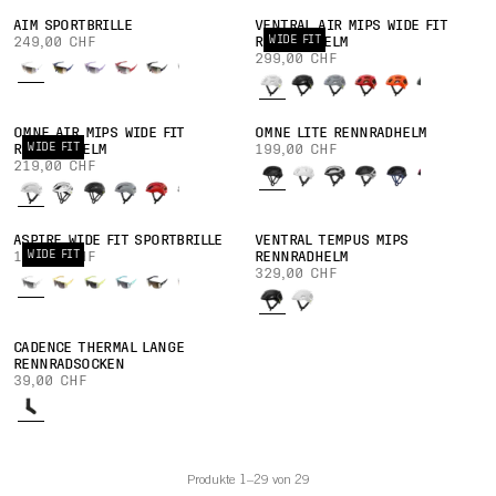
AIM SPORTBRILLE
VENTRAL AIR MIPS WIDE FIT
WIDE FIT
249,00 CHF
RENNRADHELM
299,00 CHF
OMNE AIR MIPS WIDE FIT
OMNE LITE RENNRADHELM
WIDE FIT
RENNRADHELM
199,00 CHF
219,00 CHF
ASPIRE WIDE FIT SPORTBRILLE
VENTRAL TEMPUS MIPS
WIDE FIT
199,00 CHF
RENNRADHELM
329,00 CHF
CADENCE THERMAL LANGE
RENNRADSOCKEN
39,00 CHF
Produkte 1–29 von 29