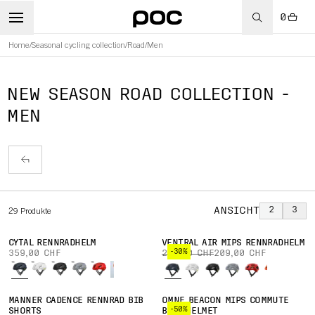
0
Home
/
Seasonal cycling collection
/
Road
/
Men
RT
NEW SEASON ROAD COLLECTION -
MEN
ANSICHT
2
3
29
Produkte
CYTAL RENNRADHELM
VENTRAL AIR MIPS RENNRADHELM
-30%
359,00 CHF
299,00 CHF
209,00 CHF
MÄNNER CADENCE RENNRAD BIB
OMNE BEACON MIPS COMMUTE
-50%
SHORTS
BIKE HELMET