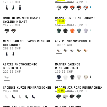
179,00 CHF
269,00 CHF
134,00 CHF
OMNE ULTRA MIPS GRAVEL
MÄNNER PRISTINE FAHRRAD
-35%
CYCLING HELMET
TRIKOT
249,00 CHF
159,00 CHF
103,00 CHF
MEN'S CADENCE CARGO RENNRAD
ASPIRE MID SPORTBRILLE
BIB SHORTS
199,00 CHF
209,00 CHF
ASPIRE PHOTOCHROMIC
MÄNNER CADENCE
SPORTBRILLE
RENNRADTRIKOT
229,00 CHF
139,00 CHF
CADENCE KURZE RENNRADSOCKEN
PROCEN AIR ROAD RENNRADHELM
-35%
29,00 CHF
449,00 CHF
291,00 CHF