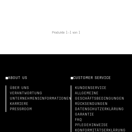
Produkte 1–1 von 1
ABOUT US
CUSTOMER SERVICE
ÜBER UNS
KUNDENSERVICE
VERANTWORTUNG
ALLGEMEINE
UNTERNEHMENSINFORMATIONEN
GESCHÄFTSBEDINGUNGEN
KARRIERE
RÜCKSENDUNGEN
PRESSROOM
DATENSCHUTZERKLÄRUNG
GARANTIE
FAQ
PFLEGEHINWEISE
KONFORMITÄTSERKLÄRUNG