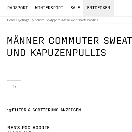
RADSPORT
WINTERSPORT
SALE
ENTDECKEN
Home
/
Cycling
/
City commute
/
Apparel
/
Men
/
Sweatshirts hoodies
MÄNNER COMMUTER SWEAT
UND KAPUZENPULLIS
FILTER & SORTIERUNG ANZEIGEN
MEN'S POC HOODIE