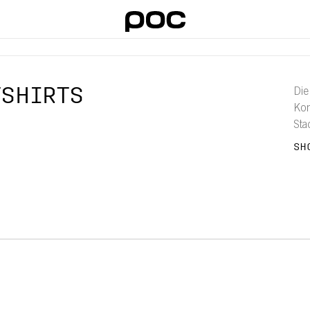
SHIRTS
Die
Kom
Sta
sie
SH
unt
in 