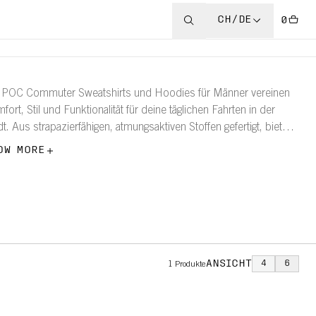
CH/DE
0
 POC Commuter Sweatshirts und Hoodies für Männer vereinen
fort, Stil und Funktionalität für deine täglichen Fahrten in der
dt. Aus strapazierfähigen, atmungsaktiven Stoffen gefertigt, bieten
 Wärme und Bewegungsfreiheit – egal, ob du auf dem Rad
OW MORE
erwegs bist oder nicht. Sie sind so gestaltet, dass sie sich nahtlos
deinen urbanen Alltag einfügen.
ANSICHT
4
6
1
Produkte