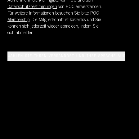
Aufnahme in die Mailingliste von POC und den
Datenschutzbestimmungen
von POC einverstanden.
Für weitere Informationen besuchen Sie bitte
POC
Membership
. Die Mitgliedschaft ist kostenlos und Sie
können sich jederzeit wieder abmelden, indem Sie
sich abmelden.
WÄHLEN SIE IHREN VERSANDORT UND IHRE SPRACHE AUS