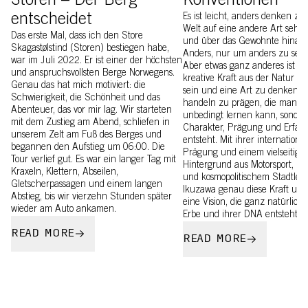
Storen – Der Berg
Konventionen
entscheidet
Es ist leicht, anders denken zu 
Welt auf eine andere Art sehe
Das erste Mal, dass ich den Store
und über das Gewohnte hinau
Skagastølstind (Storen) bestiegen habe,
Anders, nur um anders zu sein, 
war im Juli 2022. Er ist einer der höchsten
Aber etwas ganz anderes ist es,
und anspruchsvollsten Berge Norwegens.
kreative Kraft aus der Natur h
Genau das hat mich motiviert: die
sein und eine Art zu denken 
Schwierigkeit, die Schönheit und das
handeln zu prägen, die man ni
Abenteuer, das vor mir lag. Wir starteten
unbedingt lernen kann, sonder
mit dem Zustieg am Abend, schliefen in
Charakter, Prägung und Erfah
unserem Zelt am Fuß des Berges und
entsteht. Mit ihrer internationa
begannen den Aufstieg um 06:00. Die
Prägung und einem vielseitige
Tour verlief gut. Es war ein langer Tag mit
Hintergrund aus Motorsport, Be
Kraxeln, Klettern, Abseilen,
und kosmopolitischem Stadtlebe
Gletscherpassagen und einem langen
Ikuzawa genau diese Kraft und
Abstieg, bis wir vierzehn Stunden später
eine Vision, die ganz natürlich
wieder am Auto ankamen.
Erbe und ihrer DNA entsteht.
READ MORE
READ MORE