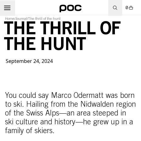
0
Home
/
Journal
/
The thrill of the hunt
THE THRILL OF
THE HUNT
RT
September 24, 2024
You could say Marco Odermatt was born
to ski. Hailing from the Nidwalden region
of the Swiss Alps––an area steeped in
ski culture and history­­––he grew up in a
family of skiers.