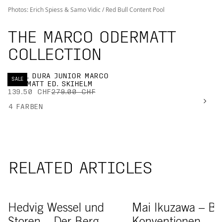
Photos: Erich Spiess & Samo Vidic / Red Bull Content Pool
THE MARCO ODERMATT
COLLECTION
SKULL DURA JUNIOR MARCO
SALE
ODERMATT ED. SKIHELM
139.50 CHF
279.00 CHF
4
FARBEN
RELATED ARTICLES
Hedvig Wessel on top of Storen
Mai Ikusawa wearing Le
Hedvig Wessel und
Mai Ikuzawa – Br