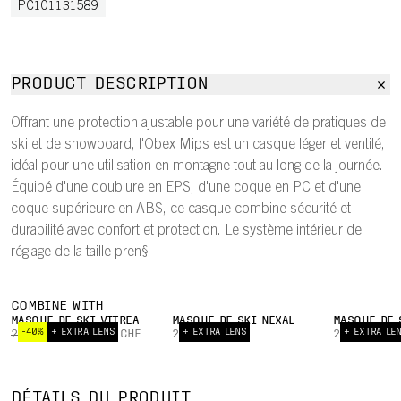
PC101131589
PRODUCT DESCRIPTION
Offrant une protection ajustable pour une variété de pratiques de
ski et de snowboard, l'Obex Mips est un casque léger et ventilé,
idéal pour une utilisation en montagne tout au long de la journée.
Équipé d'une doublure en EPS, d'une coque en PC et d'une
coque supérieure en ABS, ce casque combine sécurité et
durabilité avec confort et protection. Le système intérieur de
réglage de la taille pren§
COMBINE WITH
MASQUE DE SKI VITREA
MASQUE DE SKI NEXAL
MASQUE DE 
-40%
+ EXTRA LENS
+ EXTRA LENS
+ EXTRA LE
269.00 CHF
161.40 CHF
279.00 CHF
269.00 CHF
CLIP
CHEMINÉES
VENTILATION
POUR
POUR
COUS
DÉTAILS DU PRODUIT