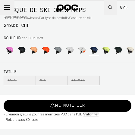
0
CASQUE DE SKI OBEX MIPS
Lead Blue Matt
Home
/
Ski et snowboard
/
Par type de produits
/
Casques de ski
249.00 CHF
WBOARD
COULEUR
Lead Blue Matt
TAILLE
XS-S
M-L
XL-XXL
ME NOTIFIER
-
Livraison gratuite pour les membres POC dans l'UE
S'abonner
-
Retours sous 30 jours