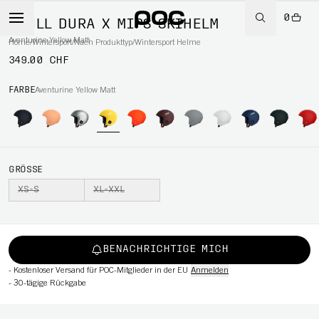
0
SKULL DURA X MIPS SKIHELM
Aventurine Yellow Matt
Home
/
Wintersport
/
Nach Produkttyp
/
Wintersport Helme
349.00 CHF
RT
FARBE
Aventurine Yellow Matt
GRÖSSE
XS-S
XL-XXL
BENACHRICHTIGE MICH
-
Kostenloser Versand für POC-Mitglieder in der EU
Anmelden
-
30-tägige Rückgabe