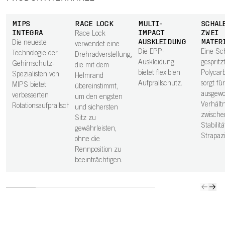
MIPS
RACE LOCK
MULTI-
SCHAL
INTEGRA
IMPACT
ZWEI
Race Lock
AUSKLEIDUNG
MATER
Die neueste
verwendet eine
Die EPP-
Eine Sc
Technologie der
Drehradverstellung,
Auskleidung
gesprit
Gehirnschutz-
die mit dem
bietet flexiblen
Polycar
Spezialisten von
Helmrand
Aufprallschutz.
sorgt fü
MIPS bietet
übereinstimmt,
ausgew
verbesserten
um den engsten
Verhältn
Rotationsaufprallschutz.
und sichersten
zwische
Sitz zu
Stabilit
gewährleisten,
Strapazi
ohne die
Rennposition zu
beeinträchtigen.