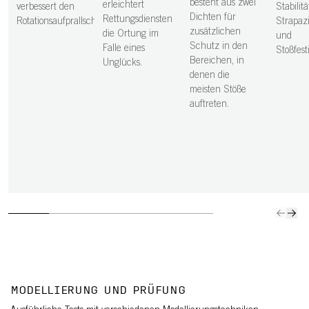
besteht aus zwei
erleichtert
verbessert den
Stabilitä
Dichten für
Rettungsdiensten
Rotationsaufprallschutz.
Strapazi
zusätzlichen
die Ortung im
und
Schutz in den
Falle eines
Stoßfesti
Bereichen, in
Unglücks.
denen die
meisten Stöße
auftreten.
MODELLIERUNG UND PRÜFUNG