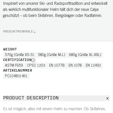
Inspiriert von unserer Ski- und Radsporttradition und entwickelt
als wirklich multifunktionaler Helm hält dich der neue Calyx
geschützt – ob beim Skifahren, Bergsteigen oder Radfahren.
PRODUKTMERKMALE
WEIGHT
570g (Größe XS-S)
580g (Größe M-L)
680g (Größe XL-XXL)
CERTIFICATION
ASTM F659
CPSC 1203
EN 1077B
EN 1078
EN 12492
ARTIKELNUMMER
PC104831461
PRODUCT DESCRIPTION
Es ist möglich, alles mit einem Helm zu machen: Ob Skifahren,