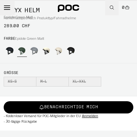
0
CALYX HELM
Epidote Green Matt
Home
/
Radsport
/
Nach Produkttyp
/
Fahrradhelme
289.00 CHF
RT
FARBE
Epidote Green Matt
GRÖSSE
XS-S
M-L
XL-XXL
BENACHRICHTIGE MICH
-
Kostenloser Versand für POC-Mitglieder in der EU
Anmelden
-
30-tägige Rückgabe