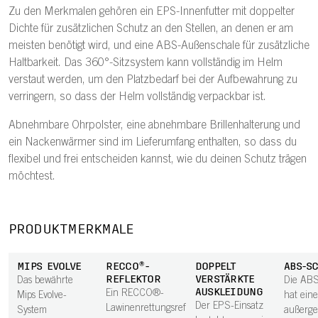
Zu den Merkmalen gehören ein EPS-Innenfutter mit doppelter
Dichte für zusätzlichen Schutz an den Stellen, an denen er am
meisten benötigt wird, und eine ABS-Außenschale für zusätzliche
Haltbarkeit. Das 360°-Sitzsystem kann vollständig im Helm
verstaut werden, um den Platzbedarf bei der Aufbewahrung zu
verringern, so dass der Helm vollständig verpackbar ist.
Abnehmbare Ohrpolster, eine abnehmbare Brillenhalterung und
ein Nackenwärmer sind im Lieferumfang enthalten, so dass du
flexibel und frei entscheiden kannst, wie du deinen Schutz trägen
möchtest.
PRODUKTMERKMALE
MIPS EVOLVE
RECCO®-
DOPPELT
ABS-S
REFLEKTOR
VERSTÄRKTE
Das bewährte
Die ABS
AUSKLEIDUNG
Ein RECCO®-
Mips Evolve-
hat eine
Der EPS-Einsatz
Lawinenrettungsreflektor
System
außerge