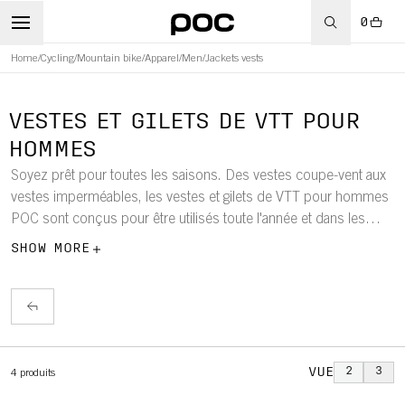
0
Home
/
Cycling
/
Mountain bike
/
Apparel
/
Men
/
Jackets vests
WBOARD
VESTES ET GILETS DE VTT POUR
HOMMES
Soyez prêt pour toutes les saisons. Des vestes coupe-vent aux
vestes imperméables, les vestes et gilets de VTT pour hommes
POC sont conçus pour être utilisés toute l'année et dans les
conditions difficiles des chemins. Conçus pour vous permettre
SHOW MORE
de bouger en toute liberté, confort et protection.
VUE
2
3
4
produits