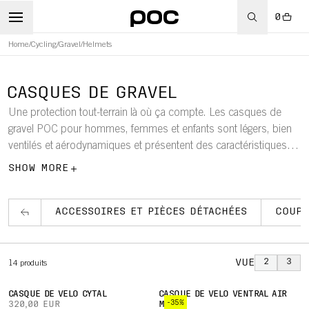
0
Home
/
Cycling
/
Gravel
/
Helmets
WBOARD
CASQUES DE GRAVEL
Une protection tout-terrain là où ça compte. Les casques de
gravel POC pour hommes, femmes et enfants sont légers, bien
ventilés et aérodynamiques et présentent des caractéristiques
telles que le système de sécurité Mips et le système
SHOW MORE
d'ajustement intégré à 360°, ce qui permet de trouver facilement
un ajustement parfait.
ACCESSOIRES ET PIÈCES DÉTACHÉES
COUPE
VUE
2
3
14
produits
CASQUE DE VÉLO CYTAL
CASQUE DE VÉLO VENTRAL AIR
-35%
320,00 EUR
MIPS