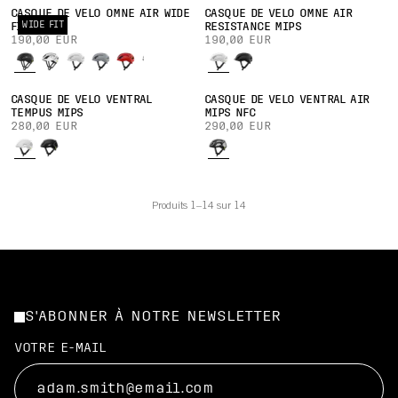
CASQUE DE VÉLO OMNE AIR WIDE
CASQUE DE VÉLO OMNE AIR
WIDE FIT
FIT MIPS
RESISTANCE MIPS
190,00 EUR
190,00 EUR
CASQUE DE VÉLO VENTRAL
CASQUE DE VÉLO VENTRAL AIR
TEMPUS MIPS
MIPS NFC
280,00 EUR
290,00 EUR
Produits 1–14 sur 14
S'ABONNER À NOTRE NEWSLETTER
VOTRE E-MAIL