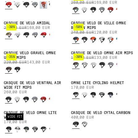
260,00 EUR
169,00 EUR
CASQUE DE VÉLO AMIDAL
CASQUE VÉLO DE VILLE OMNE
-30%
-50%
240,00 EUR
168,00 EUR
BEACON MIPS
240,00 EUR
120,00 EUR
CASQUE VÉLO GRAVEL OMNE
CASQUE DE VÉLO OMNE AIR MIPS
-35%
-30%
ULTRA MIPS
190,00 EUR
133,00 EUR
220,00 EUR
143,00 EUR
CASQUE DE VÉLO VENTRAL AIR
OMNE LITE CYCLING HELMET
WIDE FIT MIPS
170,00 EUR
260,00 EUR
CASQUE DE VÉLO OMNE LITE
CASQUE DE VÉLO CYTAL CARBON
WIDE FIT
WIDE FIT
400,00 EUR
170,00 EUR