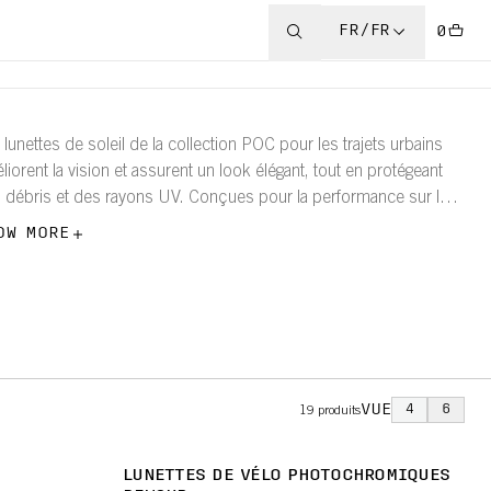
FR/FR
0
 lunettes de soleil de la collection POC pour les trajets urbains
liorent la vision et assurent un look élégant, tout en protégeant
 débris et des rayons UV. Conçues pour la performance sur le
o comme en dehors, elles sont fabriquées avec des matériaux
OW MORE
stes et légers pour garantir flexibilité et durabilité.
VUE
4
6
19
produits
LUNETTES DE VÉLO PHOTOCHROMIQUES