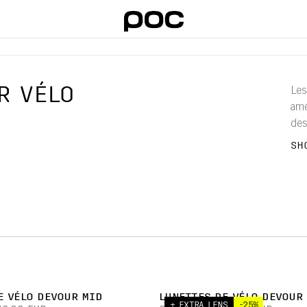
R VÉLO
Les
amé
des
vél
SH
robu
E VÉLO DEVOUR MID
LUNETTES DE VÉLO DEVOUR
+ EXTRA LENS
-25%