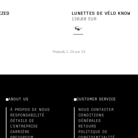
IZED
LUNETTES DE VÉLO KNOW
130,00 EUR
Produits 1–19 sur 19
ABOUT US
CUSTOMER SERVICE
À PROPOS DE NOUS
NOUS CONTACTER
RESPONSABILITÉ
CONDITIONS
DÉTAILS DE
GÉNÉRALES
L'ENTREPRISE
RETOURS
CARRIÈRE
POLITIQUE DE
PRESSROOM
CONFIDENTIALITÉ