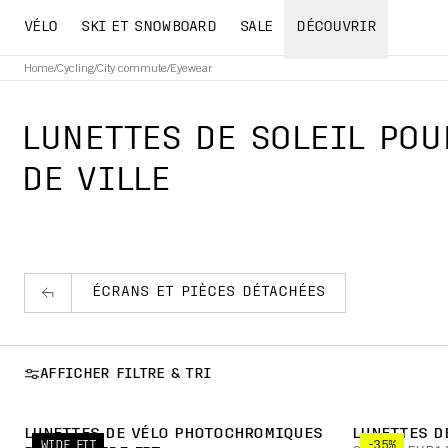
VÉLO
SKI ET SNOWBOARD
SALE
DÉCOUVRIR
Home
/
Cycling
/
City commute
/
Eyewear
LUNETTES DE SOLEIL POU
DE VILLE
ÉCRANS ET PIÈCES DÉTACHÉES
AFFICHER FILTRE & TRI
LUNETTES DE VÉLO PHOTOCHROMIQUES
LUNETTES D
WIDE FIT
-35%