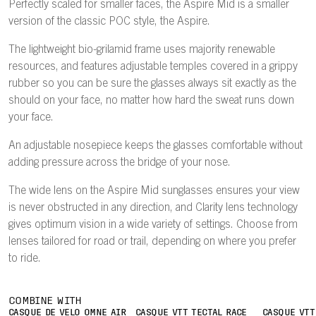
Perfectly scaled for smaller faces, the Aspire Mid is a smaller
version of the classic POC style, the Aspire.
The lightweight bio-grilamid frame uses majority renewable
resources, and features adjustable temples covered in a grippy
rubber so you can be sure the glasses always sit exactly as the
should on your face, no matter how hard the sweat runs down
your face.
An adjustable nosepiece keeps the glasses comfortable without
adding pressure across the bridge of your nose.
The wide lens on the Aspire Mid sunglasses ensures your view
is never obstructed in any direction, and Clarity lens technology
gives optimum vision in a wide variety of settings. Choose from
lenses tailored for road or trail, depending on where you prefer
to ride.
COMBINE WITH
CASQUE DE VÉLO OMNE AIR
CASQUE VTT TECTAL RACE
CASQUE VTT