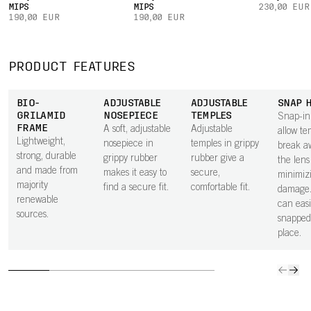
MIPS
MIPS
230,00 EUR
190,00 EUR
190,00 EUR
PRODUCT FEATURES
BIO-
ADJUSTABLE
ADJUSTABLE
SNAP 
GRILAMID
NOSEPIECE
TEMPLES
Snap-in
FRAME
A soft, adjustable
Adjustable
allow te
Lightweight,
nosepiece in
temples in grippy
break a
strong, durable
grippy rubber
rubber give a
the lens 
and made from
makes it easy to
secure,
minimiz
majority
find a secure fit.
comfortable fit.
damage.
renewable
can easi
sources.
snapped
place.