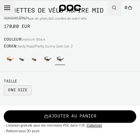
0
LUNETTES DE VÉLO ASPIRE MID
Uranium Black
Home
/
Vélo
/
Par type de produits
/
Lunettes de soleil vélo
170,00 EUR
WBOARD
COULEUR
Uranium Black
ÉCRAN
Clarity Road/Partly Sunny Gold Cat. 2
TAILLE
ONE SIZE
AJOUTER AU PANIER
-
Livraison gratuite pour les membres POC dans l'UE
S'abonner
-
Retours sous 30 jours