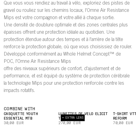
Que vous vous rendiez au travail à vélo, exploriez des pistes de
gravel ou rouliez sur les chemins locaux, l'Omne Air Resistance
Mips est votre compagnon et votre allié à chaque sortie.
Une densité de doublure optimale et des zones centrales plus
épaisses offrent une protection idéale au quotidien. Une
protection étendue autour des tempes et à l'arrière de la tête
renforce la protection globale, où que vous choisissiez de rouler.
Développé conformément au Whole Helmet Concept™ de
POC, l'Omne Air Resistance Mips
offre des niveaux supérieurs de confort, d'ajustement et de
performance, et est équipé du système de protection cérébrale
la technologie Mips pour une protection renforcée contre les
impacts rotatifs.
COMBINE WITH
CASQUETTE YOUTH
LUNETTES DE VÉLO ELICIT
T-SHIRT VT
+ EXTRA LENS
ESSENTIAL MTB
TORIC
REFORM
30,00 EUR
270,00 EUR
70,00 EUR