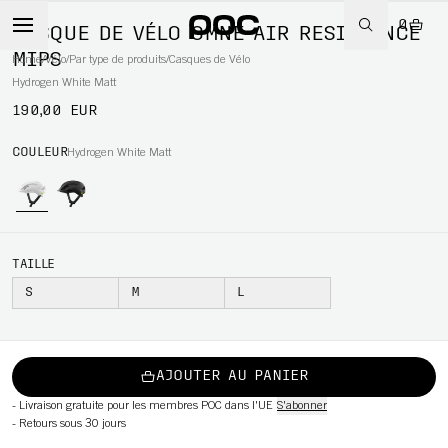
0
CASQUE DE VÉLO OMNE AIR RESISTANCE
MIPS
Home
/
Vélo
/
Par type de produits
/
Casques de Vélo
Hydrogen White Matt
190,00 EUR
WBOARD
COULEUR
Hydrogen White Matt
TAILLE
S
M
L
AJOUTER AU PANIER
-
Livraison gratuite pour les membres POC dans l'UE
S'abonner
-
Retours sous 30 jours