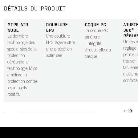
DÉTAILS DU PRODUIT
MIPS AIR
DOUBLURE
COQUE PC
AJUST
NODE
EPS
360°
La coque PC
RÉGLA
La dernière
Une doublure
améliore
Un syst
technologie des
EPS légère offre
l'intégrité
réglage
spécialistes de la
une protection
structurelle du
permet 
protection
optimisée.
casque.
trouver
cérébrale la
facilem
technologie Mips
ajusteme
améliore la
conforta
protection contre
les impacts
rotatifs.