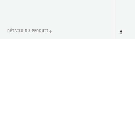
DÉTAILS DU PRODUIT
WEIGHT
PR
295g (Taille M)
NUMÉRO D'ARTICLE
PC523231002