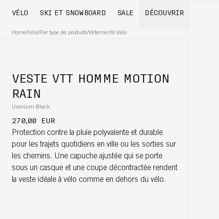
VÉLO
SKI ET SNOWBOARD
SALE
DÉCOUVRIR
Home
/
Vélo
/
Par type de produits
/
Vêtements Vélo
VESTE VTT HOMME MOTION
RAIN
Uranium Black
270,00 EUR
Protection contre la pluie polyvalente et durable
pour les trajets quotidiens en ville ou les sorties sur
les chemins. Une capuche ajustée qui se porte
sous un casque et une coupe décontractée rendent
la veste idéale à vélo comme en dehors du vélo.