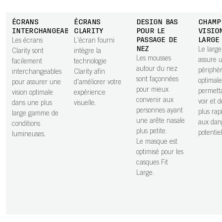
ÉCRANS
ÉCRANS
DESIGN BAS
CHAMP
INTERCHANGEABLES
CLARITY
POUR LE
VISIO
PASSAGE DE
LARGE
Les écrans
L'écran fourni
NEZ
Le larg
Clarity sont
intègre la
Les mousses
assure u
facilement
technologie
autour du nez
périphé
interchangeables
Clarity afin
sont façonnées
optimale
pour assurer une
d'améliorer votre
pour mieux
permett
vision optimale
expérience
convenir aux
voir et 
dans une plus
visuelle.
personnes ayant
plus ra
large gamme de
une arête nasale
aux dan
conditions
plus petite.
potentiel
lumineuses.
Le masque est
optimisé pour les
casques Fit
Large.