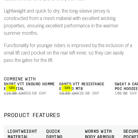
Lightweight and quick to dry, the long-sleeve jersey is
constructed from a mesh material with excellent wicking
properties, ensuring excellent performance in the warmer
summer months.
Functionality for younger riders is improved by the inclusion of a
small lift card pocket on the rear left inner, so they can easily
pass the gates for the lift.
COMBINE WITH
SHORT VTT ENDURO HOMME
GANTS VTT RESISTANCE
SWEAT À CA
-50%
-50%
ESSENTIAL
ENDURO MTB
POC HOODIE
119.00 CHF
59.50 CHF
59.00 CHF
29.50 CHF
109.00 CHF
PRODUCT FEATURES
LIGHTWEIGHT
QUICK
WORKS WITH
SECUR
MATERIAL
DRYING
BODY ARMOUR
POCKE