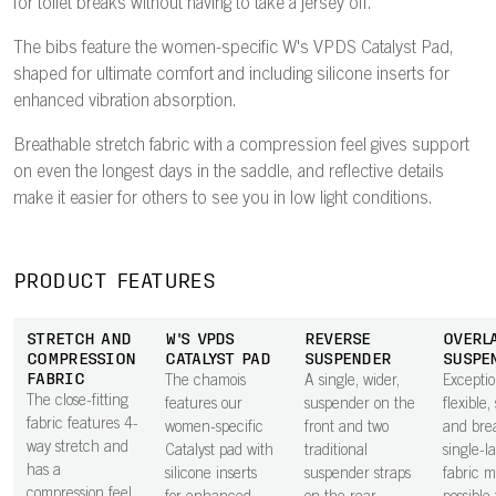
for toilet breaks without having to take a jersey off.
The bibs feature the women-specific W's VPDS Catalyst Pad,
shaped for ultimate comfort and including silicone inserts for
enhanced vibration absorption.
Breathable stretch fabric with a compression feel gives support
on even the longest days in the saddle, and reflective details
make it easier for others to see you in low light conditions.
PRODUCT FEATURES
STRETCH AND
W'S VPDS
REVERSE
OVERL
COMPRESSION
CATALYST PAD
SUSPENDER
SUSPE
FABRIC
The chamois
A single, wider,
Exceptio
The close-fitting
features our
suspender on the
flexible,
fabric features 4-
women-specific
front and two
and bre
way stretch and
Catalyst pad with
traditional
single-l
has a
silicone inserts
suspender straps
fabric m
compression feel