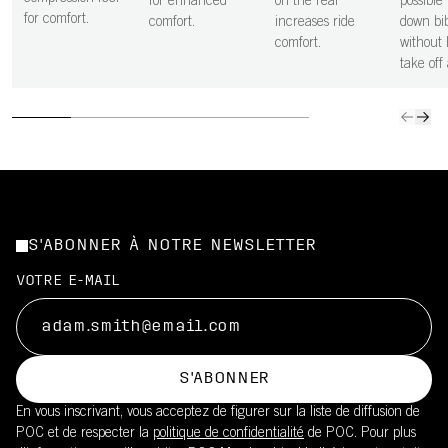
for enhanced
on the rear
possible 
for comfort.
comfort.
increases ride
down bi
comfort.
without 
take off 
S'ABONNER À NOTRE NEWSLETTER
VOTRE E-MAIL
S'ABONNER
En vous inscrivant, vous acceptez de figurer sur la liste de diffusion de
POC et de respecter la
politique de confidentialité
de POC. Pour plus