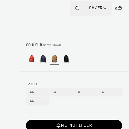
CH/FR
0
COULEUR
Jasper Brown
TAILLE
XS
S
M
L
XL
ME NOTIFIER