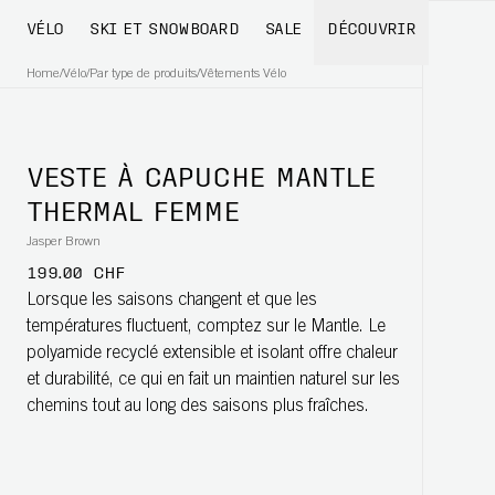
VÉLO
SKI ET SNOWBOARD
SALE
DÉCOUVRIR
Home
/
Vélo
/
Par type de produits
/
Vêtements Vélo
VESTE À CAPUCHE MANTLE
THERMAL FEMME
Jasper Brown
199.00 CHF
Lorsque les saisons changent et que les
températures fluctuent, comptez sur le Mantle. Le
polyamide recyclé extensible et isolant offre chaleur
et durabilité, ce qui en fait un maintien naturel sur les
chemins tout au long des saisons plus fraîches.