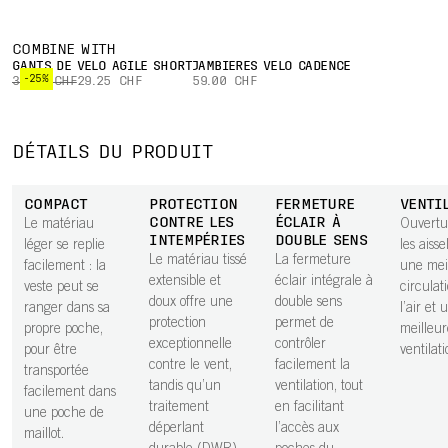
COMBINE WITH
GANTS DE VÉLO AGILE SHORT
JAMBIÈRES VÉLO CADENCE
-25%
39.00 CHF
29.25 CHF
59.00 CHF
DÉTAILS DU PRODUIT
COMPACT
PROTECTION
FERMETURE
VENTI
CONTRE LES
ÉCLAIR À
Le matériau
Ouvertu
INTEMPÉRIES
DOUBLE SENS
léger se replie
les aisse
Le matériau tissé
La fermeture
facilement : la
une mei
extensible et
éclair intégrale à
veste peut se
circulat
doux offre une
double sens
ranger dans sa
l’air et 
protection
permet de
propre poche,
meilleur
exceptionnelle
contrôler
pour être
ventilati
contre le vent,
facilement la
transportée
tandis qu’un
ventilation, tout
facilement dans
traitement
en facilitant
une poche de
déperlant
l’accès aux
maillot.