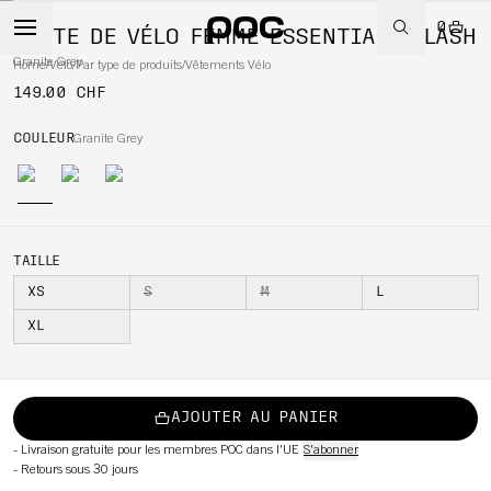
0
VESTE DE VÉLO FEMME ESSENTIAL SPLASH
Granite Grey
Home
/
Vélo
/
Par type de produits
/
Vêtements Vélo
149.00 CHF
WBOARD
COULEUR
Granite Grey
TAILLE
XS
S
M
L
XL
AJOUTER AU PANIER
-
Livraison gratuite pour les membres POC dans l'UE
S'abonner
-
Retours sous 30 jours