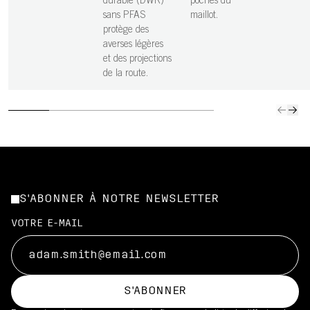
durable (DWR)
poches du
sans PFAS
maillot.
protège des
averses légères
et des projections
de la route.
S'ABONNER À NOTRE NEWSLETTER
VOTRE E-MAIL
S'ABONNER