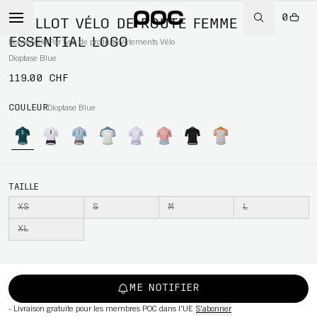
0
MAILLOT VÉLO DE ROUTE FEMME
ESSENTIAL LOGO
Home
/
Vélo
/
Par type de produits
/
Vêtements Vélo
Dioptase Blue
119.00 CHF
WBOARD
COULEUR
Dioptase Blue
TAILLE
XS
S
M
L
XL
ME NOTIFIER
-
Livraison gratuite pour les membres POC dans l'UE
S'abonner