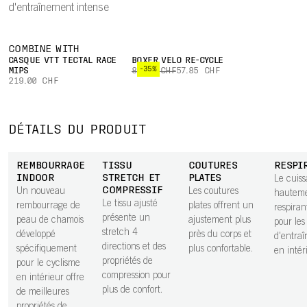
d'entraînement intense
COMBINE WITH
CASQUE VTT TECTAL RACE
BOXER VÉLO RE-CYCLE
-35%
MIPS
89.00 CHF
57.85 CHF
219.00 CHF
DÉTAILS DU PRODUIT
REMBOURRAGE
TISSU
COUTURES
RESPI
INDOOR
STRETCH ET
PLATES
Le cuiss
COMPRESSIF
Un nouveau
Les coutures
hautem
Le tissu ajusté
rembourrage de
plates offrent un
respirant
présente un
peau de chamois
ajustement plus
pour les
stretch 4
développé
près du corps et
d'entra
directions et des
spécifiquement
plus confortable.
en intér
propriétés de
pour le cyclisme
compression pour
en intérieur offre
plus de confort.
de meilleures