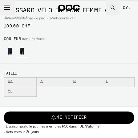
0
CUISSARD VÉLO INDOOR FEMME AIR
Uranium Black
Home
/
Vélo
/
Par type de produits
/
Vêtements Vélo
199.00 CHF
WBOARD
COULEUR
Uranium Black
TAILLE
XS
S
M
L
XL
ME NOTIFIER
-
Livraison gratuite pour les membres POC dans l'UE
S'abonner
-
Retours sous 30 jours