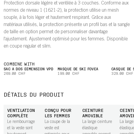
Protection dorsale légère et ventilée à 3 couches. Conforme aux
normes de niveau 1 (1621-2), la protection utilise un mesh
souple, à la fois léger et hautement respirant. Grâce aux
matériaux utilisés, la protection présente un profil bas et la sangle
de taille en option permet de personnaliser davantage
l'ajustement. Ajustement optimisé pour les femmes. Disponible
en coupe regular et slim.
COMBINE WITH
SAC À DOS DIMENSION VPD
MASQUE DE SKI FOVEA
CASQUE DE 
269.00 CHF
199.00 CHF
329.00 CHF
DÉTAILS DU PRODUIT
VENTILATION
CONÇU POUR
CEINTURE
CEINT
COMPLÈTE
LES FEMMES
AMOVIBLE
AMOVI
Le rembourrage
La coupe de la
La large ceinture
La large
et la veste sont
veste est
élastique
élastiqu