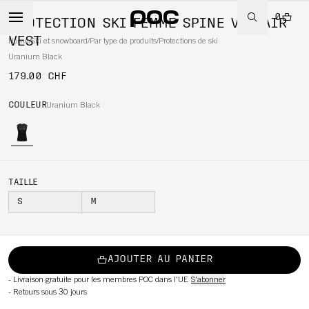
0
PROTECTION SKI FEMME SPINE VPD AIR
VEST
Home
/
Ski et snowboard
/
Par type de produits
/
Protections de ski
Uranium Black
179.00 CHF
WBOARD
COULEUR
Uranium Black
TAILLE
S
M
AJOUTER AU PANIER
-
Livraison gratuite pour les membres POC dans l'UE
S'abonner
-
Retours sous 30 jours