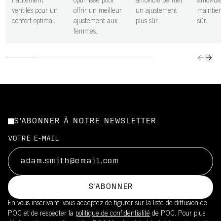
hautement
optimisée pour
amovible permet
amovible
ventilés pour un
offrir un meilleur
un ajustement
maintien
confort optimal.
ajustement aux
plus sûr.
sûr.
femmes.
S'ABONNER À NOTRE NEWSLETTER
VOTRE E-MAIL
S'ABONNER
En vous inscrivant, vous acceptez de figurer sur la liste de diffusion de
POC et de respecter la
politique de confidentialité
de POC. Pour plus