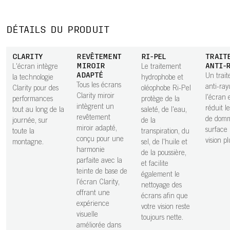
DÉTAILS DU PRODUIT
CLARITY
REVÊTEMENT
RI-PEL
TRAIT
MIROIR
ANTI-
L'écran intègre
Le traitement
ADAPTÉ
Un trai
la technologie
hydrophobe et
Tous les écrans
anti-ray
Clarity pour des
oléophobe Ri-Pel
Clarity miroir
l'écran 
performances
protège de la
intègrent un
réduit l
tout au long de la
saleté, de l'eau,
revêtement
de dom
journée, sur
de la
miroir adapté,
surface
toute la
transpiration, du
conçu pour une
vision pl
montagne.
sel, de l'huile et
harmonie
de la poussière,
parfaite avec la
et facilite
teinte de base de
également le
l'écran Clarity,
nettoyage des
offrant une
écrans afin que
expérience
votre vision reste
visuelle
toujours nette.
améliorée dans