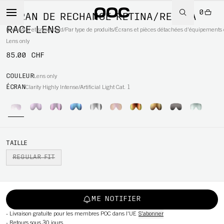
0
ÉCRAN DE RECHANGE RETINA/RETINA
RACE LENS
Home
/
Ski et snowboard
/
Par type de produits
/
Écrans et pièces détachées d'équipements 
Lens only
85.00 CHF
WBOARD
COULEUR
Lens only
ÉCRAN
Clarity Highly Intense/Artificial Light Cat. 1
TAILLE
REGULAR FIT
ME NOTIFIER
-
Livraison gratuite pour les membres POC dans l'UE
S'abonner
-
Retours sous 30 jours