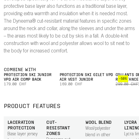
protective base layer also functions as a traditional base layer,
providing extra warmth and insulation when it is needed most.
The Dyneema® cut-resistant material features in specific zones
around the neck and collar, along the sleeves and under the arms
– the areas most likely to be cut by skis in a fall. A double-knit
construction with wool and polyester allows wool to sit next to
the body for increased comfort.
COMBINE WITH
PROTECTION SKI JUNIOR
PROTECTION SKI GILET VPD
COLLANTS D
-50%
VPD AIR COMP BACK
AIR VEST JUNIOR
RESISTANCE
179.00 CHF
169.00 CHF
299.00 CHF
PRODUCT FEATURES
LACERATION
CUT-
WOOL BLEND
LYCRA
PROTECTION
RESISTANT
LININ
Wool/polyester
ZONES
Base layer jersey
Lycra li
blend in other