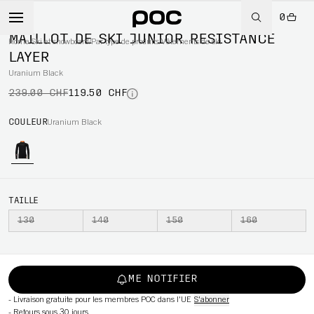
0
-50%
MAILLOT DE SKI JUNIOR RESISTANCE
Home
/
Ski et snowboard
/
Par type de produits
/
Vêtements de ski
LAYER
Uranium Black
WBOARD
239.00 CHF
119.50 CHF
COULEUR
Uranium Black
TAILLE
130
140
150
160
ME NOTIFIER
-
Livraison gratuite pour les membres POC dans l'UE
S'abonner
-
Retours sous 30 jours