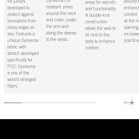
Dyneema cut
for juniors
around 
areas for warmth
resistant zones
developed to
enhanc
and functionality.
around the neck
protect against
comfort.
A double-knit
and collar, under
lacerations from
at the 
construction
the arm and
sharp edges on
opening
allows the wool to
along the sleeves
skis. Features a
increase
sit next to the
to the wrists.
unique Dyneema
practical
body to enhance
fabric with
comfort.
stretch developed
specifically for
POC. Dyneema
is one of the
world's strongest
fibers.