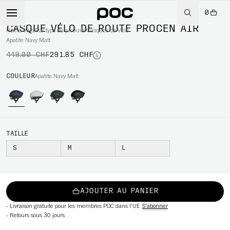
0
-35%
CASQUE VÉLO DE ROUTE PROCEN AIR
Home
/
Vélo
/
Par type de produits
/
Casques de Vélo
Apatite Navy Matt
449.00 CHF
291.85 CHF
WBOARD
COULEUR
Apatite Navy Matt
TAILLE
S
M
L
AJOUTER AU PANIER
-
Livraison gratuite pour les membres POC dans l'UE
S'abonner
-
Retours sous 30 jours