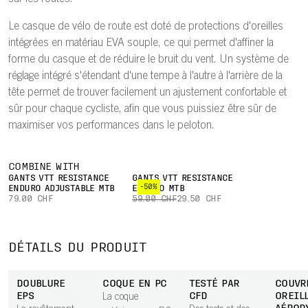
Le casque de vélo de route est doté de protections d'oreilles
intégrées en matériau EVA souple, ce qui permet d'affiner la
forme du casque et de réduire le bruit du vent. Un système de
réglage intégré s'étendant d'une tempe à l'autre à l'arrière de la
tête permet de trouver facilement un ajustement confortable et
sûr pour chaque cycliste, afin que vous puissiez être sûr de
maximiser vos performances dans le peloton.
COMBINE WITH
GANTS VTT RESISTANCE
GANTS VTT RESISTANCE
-50%
ENDURO ADJUSTABLE MTB
ENDURO MTB
79.00 CHF
59.00 CHF
29.50 CHF
DÉTAILS DU PRODUIT
DOUBLURE
COQUE EN PC
TESTÉ PAR
COUVR
EPS
CFD
OREIL
La coque