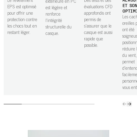
AÉROD
Le revêtement
Des tests et des
extérieure en PC
ET SO
EPS est optimisé
évaluations CFD
est légère et
OPTIM
pour offrir une
approfondis ont
renforce
Les cac
protection contre
permis de
l'intégrité
oreilles 
les chocs tout en
s'assurer que le
structurelle du
ont été
restant léger.
casque est aussi
casque.
soigneu
rapide que
position
possible.
réduire 
du vent,
permet
d'entend
facileme
personn
vous ent