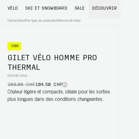
VÉLO
SKI ET SNOWBOARD
SALE
DÉCOUVRIR
Home
/
Vélo
/
Par type de produits
/
Vêtements Vélo
-50%
GILET VÉLO HOMME PRO
THERMAL
Granite Grey
209.00 CHF
104.50 CHF
Chaleur légère et compacte, idéale pour les sorties
plus longues dans des conditions changeantes.