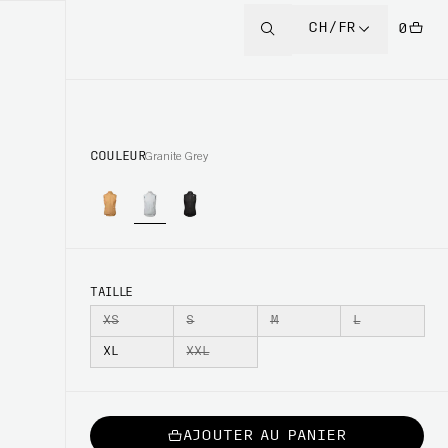
CH/FR
0
COULEUR
Granite Grey
TAILLE
XS
S
M
L
XL
XXL
AJOUTER AU PANIER