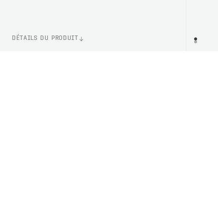
DÉTAILS DU PRODUIT
WEIGHT
PR
150g (Taille M)
NUMÉRO D'ARTICLE
PC523181042