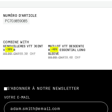
NUMÉRO D'ARTICLE
PC703859085
COMBINE WITH
GENOUILLÈRES VTT JOINT
MAILLOT VTT DESCENTE
-30%
-40%
VPD AIR
HOMME ESSENTIAL LONG
99.00 CHF
69.30 CHF
SLEEVE
99.00 CHF
59.40 CHF
S'ABONNER À NOTRE NEWSLETTER
VOTRE E-MAIL