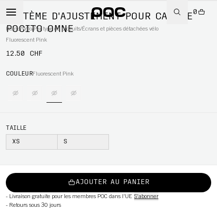
0
SYSTÈME D'AJUSTEMENT POUR CASQUE
POCITO OMNE
Home
/
Vélo
/
Par type de produits
/
Écrans et pièces détachées vélo
Fluorescent Pink
12.50 CHF
WBOARD
COULEUR
Fluorescent Pink
TAILLE
XS
S
AJOUTER AU PANIER
-
Livraison gratuite pour les membres POC dans l'UE
S'abonner
-
Retours sous 30 jours