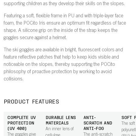
supporting children as they develop their skills on the slopes.
Featuring a soft, flexible frame in PU and with triple-layer face
foam, the POCito Iris ensure an optimum fit regardless of face
shape. A silicone grip on the inside of the strap keeps the
goggles secure against a helmet.
The ski goggles are available in bright, fluorescent colors and
feature reflective patches that help to keep kids visible and
noticeable on the slopes, thereby supporting the POCito
philosophy of proactive protection by working to avoid
collisions.
PRODUCT FEATURES
COMPLETE UV
DURABLE LENS
ANTI-
SOFT 
PROTECTION
MATERIALS
SCRATCH AND
The soft
(UV 400)
ANTI-FOG
An inner lens of
polyure
The goggles give
The anti-scratch
cellulose