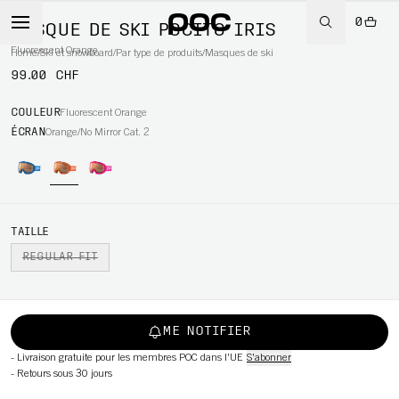
0
MASQUE DE SKI POCITO IRIS
Fluorescent Orange
Home
/
Ski et snowboard
/
Par type de produits
/
Masques de ski
99.00 CHF
WBOARD
COULEUR
Fluorescent Orange
ÉCRAN
Orange/No Mirror Cat. 2
TAILLE
REGULAR FIT
ME NOTIFIER
-
Livraison gratuite pour les membres POC dans l'UE
S'abonner
-
Retours sous 30 jours