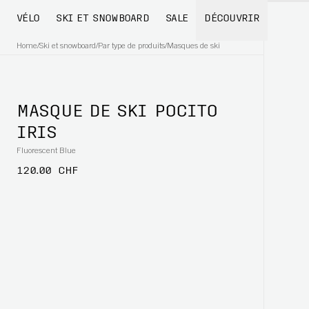
VÉLO
SKI ET SNOWBOARD
SALE
DÉCOUVRIR
Home
/
Ski et snowboard
/
Par type de produits
/
Masques de ski
MASQUE DE SKI POCITO
IRIS
Fluorescent Blue
120.00 CHF