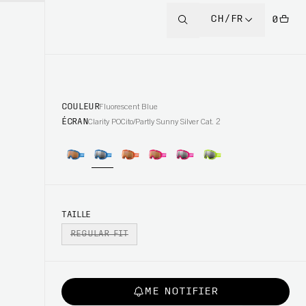
CH/FR
0
COULEUR
Fluorescent Blue
ÉCRAN
Clarity POCito/Partly Sunny Silver Cat. 2
TAILLE
REGULAR FIT
ME NOTIFIER