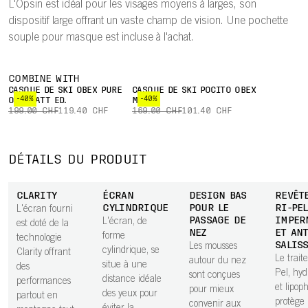
L'Opsin est idéal pour les visages moyens à larges, son
dispositif large offrant un vaste champ de vision. Une pochette
souple pour masque est incluse à l'achat.
COMBINE WITH
CASQUE DE SKI OBEX PURE
CASQUE DE SKI POCITO OBEX
-40%
-40%
ODERMATT ED.
MIPS
199.00 CHF
119.40 CHF
169.00 CHF
101.40 CHF
DÉTAILS DU PRODUIT
CLARITY
ÉCRAN
DESIGN BAS
REVÊT
CYLINDRIQUE
POUR LE
RI-PEL
L'écran fourni
PASSAGE DE
IMPER
L'écran, de
est doté de la
NEZ
ET ANT
forme
technologie
SALIS
Les mousses
cylindrique, se
Clarity offrant
Le trait
autour du nez
situe à une
des
Pel, hy
sont conçues
distance idéale
performances
et lipop
pour mieux
des yeux pour
partout en
protège 
convenir aux