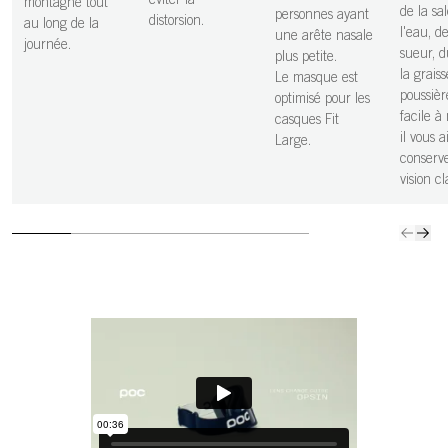
éviter la
montagne tout
de la sa
personnes ayant
distorsion.
au long de la
l'eau, de
une arête nasale
journée.
sueur, d
plus petite.
la graiss
Le masque est
poussièr
optimisé pour les
facile à 
casques Fit
il vous a
Large.
conserv
vision cl