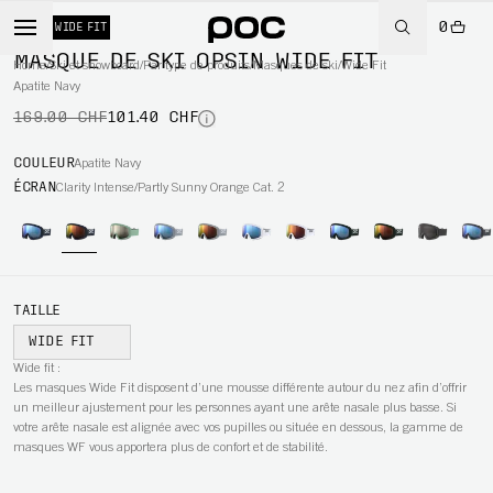
0
-40%
WIDE FIT
MASQUE DE SKI OPSIN WIDE FIT
Home
/
Ski et snowboard
/
Par type de produits
/
Masques de ski
/
Wide Fit
Apatite Navy
169.00 CHF
101.40 CHF
WBOARD
COULEUR
Apatite Navy
ÉCRAN
Clarity Intense/Partly Sunny Orange Cat. 2
TAILLE
WIDE FIT
Wide fit :
Les masques Wide Fit disposent d’une mousse différente autour du nez afin d’offrir
un meilleur ajustement pour les personnes ayant une arête nasale plus basse. Si
votre arête nasale est alignée avec vos pupilles ou située en dessous, la gamme de
masques WF vous apportera plus de confort et de stabilité.