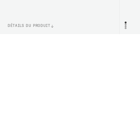
DÉTAILS DU PRODUIT
WEIGHT
PR
136g
LENS TECHNOLOGY
Clarity By POC
NUMÉRO D'ARTICLE
PC408539606