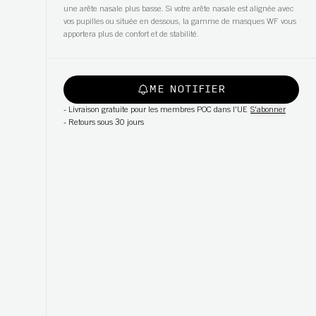
une arête nasale plus basse. Si votre arête nasale est alignée avec
vos pupilles ou située en dessous, la gamme de masques WF vous
apportera plus de confort et de stabilité.
ME NOTIFIER
-
Livraison gratuite pour les membres POC dans l'UE
S'abonner
-
Retours sous 30 jours