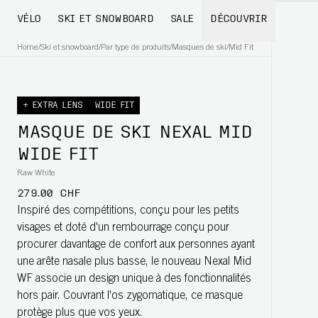
VÉLO
SKI ET SNOWBOARD
SALE
DÉCOUVRIR
Home
/
Ski et snowboard
/
Par type de produits
/
Masques de ski
/
Mid Fit
+ EXTRA LENS
WIDE FIT
MASQUE DE SKI NEXAL MID
WIDE FIT
Raw White
279.00 CHF
Inspiré des compétitions, conçu pour les petits
visages et doté d'un rembourrage conçu pour
procurer davantage de confort aux personnes ayant
une arête nasale plus basse, le nouveau Nexal Mid
WF associe un design unique à des fonctionnalités
hors pair. Couvrant l'os zygomatique, ce masque
protège plus que vos yeux.