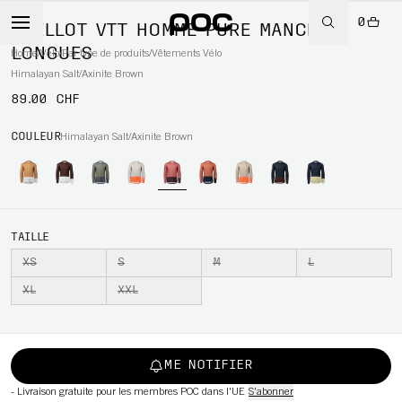
0
MAILLOT VTT HOMME PURE MANCHES
LONGUES
Home
/
Vélo
/
Par type de produits
/
Vêtements Vélo
Himalayan Salt/Axinite Brown
89.00 CHF
WBOARD
COULEUR
Himalayan Salt/Axinite Brown
TAILLE
XS
S
M
L
XL
XXL
ME NOTIFIER
-
Livraison gratuite pour les membres POC dans l'UE
S'abonner