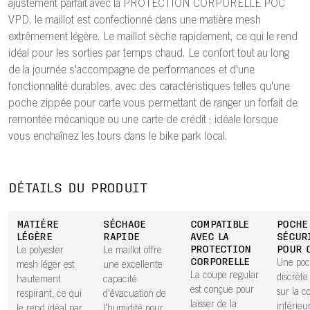
ajustement parfait avec la PROTECTION CORPORELLE POC
VPD, le maillot est confectionné dans une matière mesh
extrêmement légère. Le maillot sèche rapidement, ce qui le rend
idéal pour les sorties par temps chaud. Le confort tout au long
de la journée s'accompagne de performances et d'une
fonctionnalité durables, avec des caractéristiques telles qu'une
poche zippée pour carte vous permettant de ranger un forfait de
remontée mécanique ou une carte de crédit ; idéale lorsque
vous enchaînez les tours dans le bike park local.
DÉTAILS DU PRODUIT
MATIÈRE
SÉCHAGE
COMPATIBLE
POCHE
LÉGÈRE
RAPIDE
AVEC LA
SÉCUR
PROTECTION
POUR 
Le polyester
Le maillot offre
CORPORELLE
Une po
mesh léger est
une excellente
La coupe regular
discrète
hautement
capacité
est conçue pour
sur la c
respirant, ce qui
d'évacuation de
laisser de la
inférieu
le rend idéal par
l'humidité pour