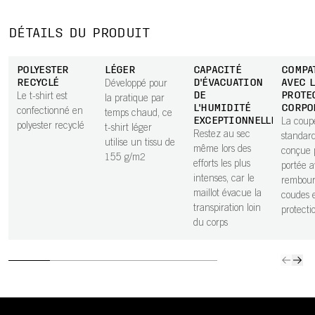
DÉTAILS DU PRODUIT
POLYESTER
LÉGER
CAPACITÉ
COMPA
RECYCLÉ
D'ÉVACUATION
AVEC 
Développé pour
DE
PROTE
Le t-shirt est
la pratique par
L'HUMIDITÉ
CORPO
confectionné en
temps chaud, ce
EXCEPTIONNELLE
La coup
polyester recyclé
t-shirt léger
Restez au sec
standard
utilise un tissu de
même lors des
conçue 
155 g/m2
efforts les plus
portée a
intenses, car le
rembour
maillot évacue la
coudes 
transpiration loin
protecti
du corps