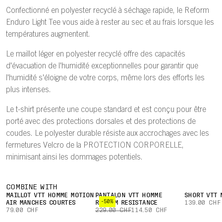
Confectionné en polyester recyclé à séchage rapide, le Reform
Enduro Light Tee vous aide à rester au sec et au frais lorsque les
températures augmentent.
Le maillot léger en polyester recyclé offre des capacités
d'évacuation de l'humidité exceptionnelles pour garantir que
l'humidité s'éloigne de votre corps, même lors des efforts les
plus intenses.
Le t-shirt présente une coupe standard et est conçu pour être
porté avec des protections dorsales et des protections de
coudes. Le polyester durable résiste aux accrochages avec les
fermetures Velcro de la PROTECTION CORPORELLE,
minimisant ainsi les dommages potentiels.
COMBINE WITH
MAILLOT VTT HOMME MOTION
PANTALON VTT HOMME
SHORT VTT 
-50%
AIR MANCHES COURTES
RHYTHM RESISTANCE
139.00 CHF
79.00 CHF
229.00 CHF
114.50 CHF